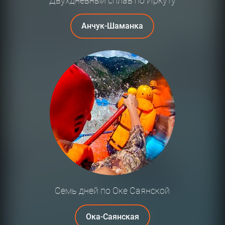
Двухдневный сплав по Иркуту
Анчук-Шаманка
Семь дней по Оке Саянской
Ока-Саянская